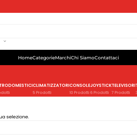
Home
Categorie
Marchi
Chi Siamo
Contattaci
TTRODOMESTICI
CLIMATIZZATORI
CONSOLE
JOYSTICK
TELEVISORI
odotti
5 Prodotti
10 Prodotti
6 Prodotti
7 Prodotti
ua selezione.