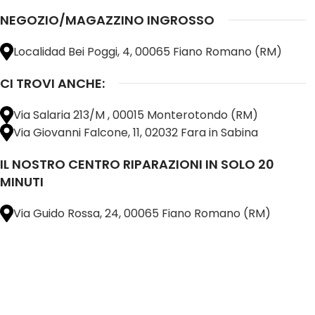
NEGOZIO/MAGAZZINO INGROSSO
Localidad Bei Poggi, 4, 00065 Fiano Romano (RM)
CI TROVI ANCHE:
Via Salaria 213/M , 00015 Monterotondo (RM)
Via Giovanni Falcone, 11, 02032 Fara in Sabina
IL NOSTRO CENTRO RIPARAZIONI IN SOLO 20
MINUTI
Via Guido Rossa, 24, 00065 Fiano Romano (RM)
@ 2025 copyright by
BM COMPANY SRL®️
È UN MARCHIO REGISTRATO
SU TUTTO 
16898401001
CAP.SOC. 110.000€
INTERAMENTE VERSATO