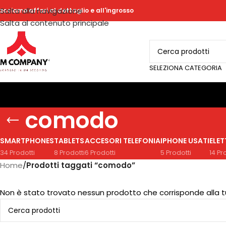
Salta alla navigazione
acciamo affari al dettaglio e all'ingrosso
Salta al contenuto principale
SELEZIONA CATEGORIA
comodo
SMARTPHONES
TABLETS
ACCESORI TELEFONIA
IPHONE USATI
ELE
34 Prodotti
8 Prodotti
6 Prodotti
5 Prodotti
14 Pr
Home
/
Prodotti taggati “comodo”
Non è stato trovato nessun prodotto che corrisponde alla t