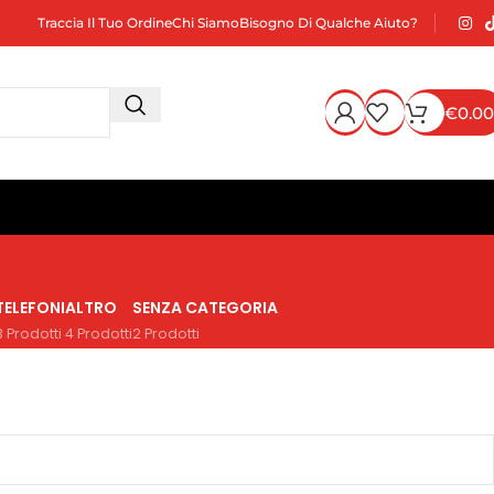
Traccia Il Tuo Ordine
Chi Siamo
Bisogno Di Qualche Aiuto?
€
0.00
TELEFONI
ALTRO
SENZA CATEGORIA
3 Prodotti
4 Prodotti
2 Prodotti