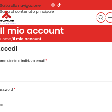
Salta alla navigazione
Salta al contenuto principale
Il mio account
Home
/
Il mio account
ccedi
me utente o indirizzo email
*
assword
*