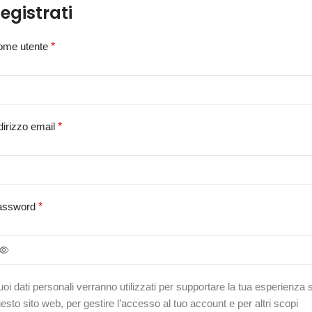
egistrati
ome utente
*
dirizzo email
*
assword
*
tuoi dati personali verranno utilizzati per supportare la tua esperienza 
esto sito web, per gestire l’accesso al tuo account e per altri scopi