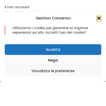
Il mio account
Lista dei desideri
Gestisci Consenso
Pagamento
Ordine di monitoraggio
Utilizziamo i cookie per garantire la migliore
Contattaci
esperienza sul sito. Accetti l'uso dei cookie?
MAGGIORI INFORMAZIONI
Accetta
politica sulla riservatezza
Termini & Condizioni
Nega
Rimborsi e politica di restituzione
Politica di spedizione
Visualizza le preferenze
Domande frequenti
io account
ista dei desideri
Carrello
@ 2025 copyright by
BM COMPANY SRL®️
È UN MARCHIO REGISTRATO
SU