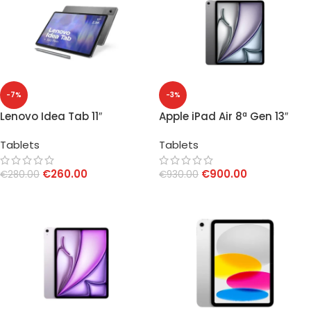
-7%
-3%
Lenovo Idea Tab 11″
Apple iPad Air 8ª Gen 13″
8GB/256GB 5G + Pen
128GB M4 Space Grey
Tablets
Tablets
€
260.00
€
900.00
€
280.00
€
930.00
AGGIUNGI AL CARRELLO
AGGIUNGI AL CARRELLO