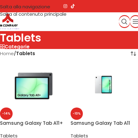
Salta alla navigazione
Salta al contenuto principale
Tablets
Categorie
Home
/
Tablets
-14%
-10%
Samsung Galaxy Tab A11+
Samsung Galaxy Tab A11
8GB/256GB 11″ Gray
4GB/64GB 8.7″ Silver
Tablets
Tablets