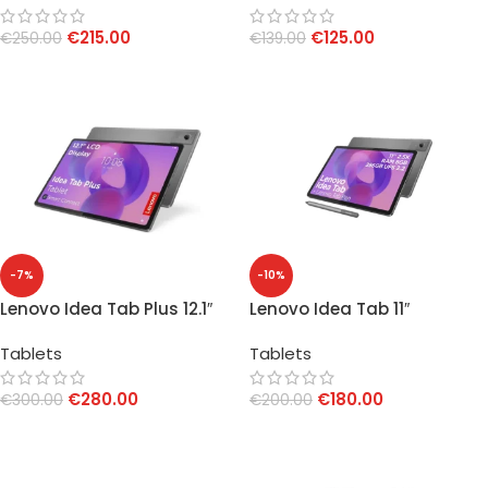
€
215.00
€
125.00
€
250.00
€
139.00
AGGIUNGI AL CARRELLO
AGGIUNGI AL CARRELLO
-7%
-10%
Lenovo Idea Tab Plus 12.1″
Lenovo Idea Tab 11″
8GB/256GB WiFi
8GB/256GB WiFi + Pen
Tablets
Tablets
€
280.00
€
180.00
€
300.00
€
200.00
AGGIUNGI AL CARRELLO
AGGIUNGI AL CARRELLO