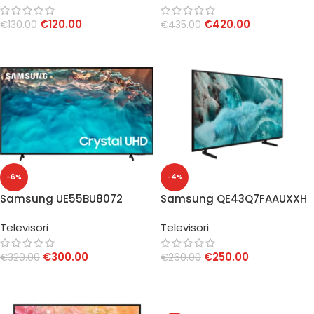
€
120.00
€
420.00
€
130.00
€
435.00
AGGIUNGI AL CARRELLO
AGGIUNGI AL CARRELLO
-6%
-4%
Samsung UE55BU8072
Samsung QE43Q7FAAUXXH
Smart TV 55″ Crystal UHD
QLED 43″ 4K
Televisori
Televisori
€
300.00
€
250.00
€
320.00
€
260.00
AGGIUNGI AL CARRELLO
AGGIUNGI AL CARRELLO