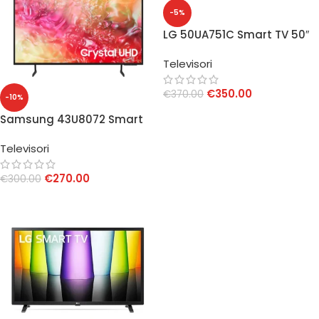
-5%
LG 50UA751C Smart TV 50″
4K UHD
Televisori
€
350.00
€
370.00
-10%
AGGIUNGI AL CARRELLO
Samsung 43U8072 Smart
TV 43″ Crystal UHD 4K
Televisori
€
270.00
€
300.00
AGGIUNGI AL CARRELLO