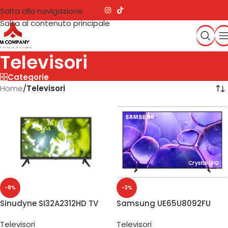
Salta alla navigazione
Salta al contenuto principale
Televisori
Categorie
Home
/
Televisori
-8%
-3%
Sinudyne SI32A2312HD TV
Samsung UE65U8092FU
32″ HD
Smart TV 65″ 4K
Televisori
Televisori