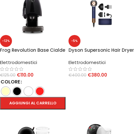
-12%
-5%
Frog Revolution Base Cialde
Dyson Supersonic Hair Dryer
44 mm 650W
Blue Prussia/Rame
Elettrodomestici
Elettrodomestici
€
110.00
€
380.00
€
125.00
€
400.00
COLORE
AGGIUNGI AL CARRELLO
AGGIUNGI AL CARRELLO
SCEGLI