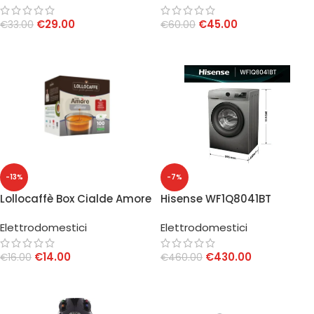
€
29.00
€
45.00
€
33.00
€
60.00
AGGIUNGI AL CARRELLO
AGGIUNGI AL CARRELLO
-13%
-7%
Lollocaffè Box Cialde Amore
Hisense WF1Q8041BT
Assoluto 44 mm 100 pz
Lavatrice 8 Kg 1400 rpm
Elettrodomestici
Elettrodomestici
Classe A Titanium
€
14.00
€
430.00
€
16.00
€
460.00
AGGIUNGI AL CARRELLO
AGGIUNGI AL CARRELLO