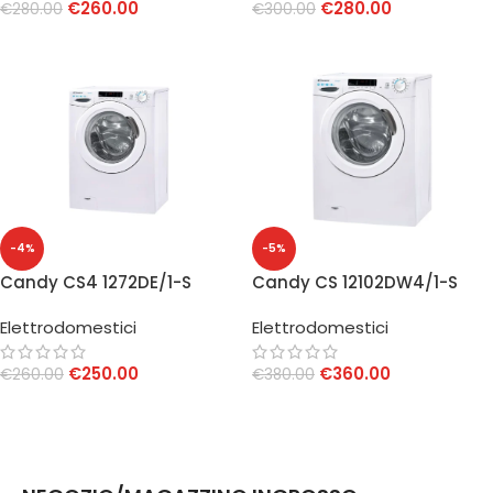
€
260.00
€
280.00
€
280.00
€
300.00
AGGIUNGI AL CARRELLO
AGGIUNGI AL CARRELLO
-4%
-5%
Candy CS4 1272DE/1-S
Candy CS 12102DW4/1-S
Lavatrice 7 Kg Smart
Lavatrice 10 Kg Classe B
Elettrodomestici
Elettrodomestici
Classe D
Bianca
€
250.00
€
360.00
€
260.00
€
380.00
AGGIUNGI AL CARRELLO
AGGIUNGI AL CARRELLO