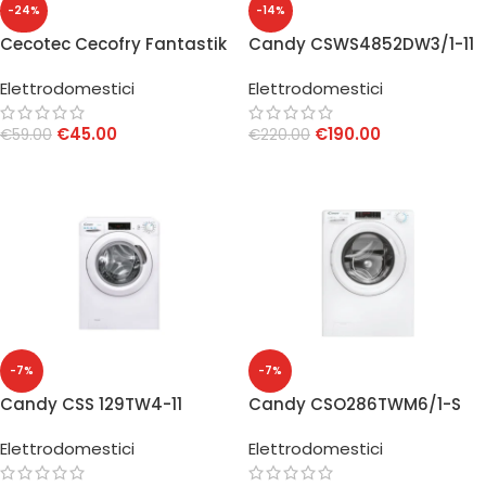
-24%
-14%
Cecotec Cecofry Fantastik
Candy CSWS4852DW3/1-11
5500 Friggitrice ad Aria
Lavasciuga Smart 8+5 Kg
Elettrodomestici
Elettrodomestici
Classe C/E
€
45.00
€
190.00
€
59.00
€
220.00
AGGIUNGI AL CARRELLO
AGGIUNGI AL CARRELLO
-7%
-7%
Candy CSS 129TW4-11
Candy CSO286TWM6/1-S
Lavatrice Frontale 9 Kg
Lavatrice 8 Kg Classe A-10%
Elettrodomestici
Elettrodomestici
Classe B