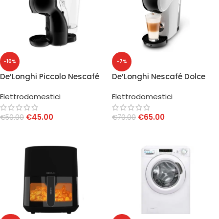
-10%
-7%
De’Longhi Piccolo Nescafé
De’Longhi Nescafé Dolce
Dolce Gusto EDG110AB Nero
Gusto Genio S EDG226
Elettrodomestici
Elettrodomestici
White
€
45.00
€
65.00
€
50.00
€
70.00
AGGIUNGI AL CARRELLO
AGGIUNGI AL CARRELLO