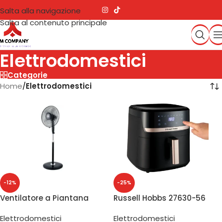
Salta alla navigazione
Salta al contenuto principale
Elettrodomestici
Categorie
Home
/
Elettrodomestici
-12%
-25%
Ventilatore a Piantana
Russell Hobbs 27630-56
VP416T
Friggitrice ad Aria 8,3 L
Elettrodomestici
Elettrodomestici