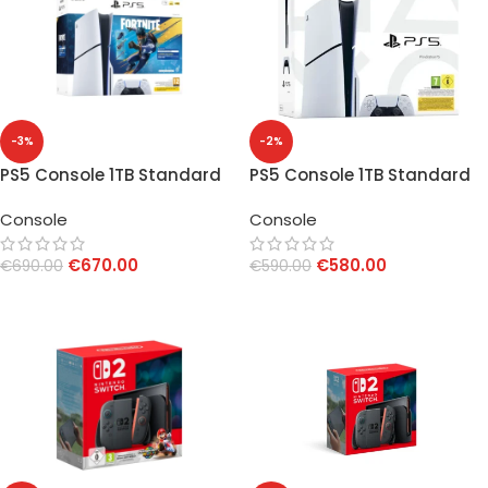
-3%
-2%
PS5 Console 1TB Standard
PS5 Console 1TB Standard
Slim + Fortnite Flowering
Edition Slim White
Console
Console
Chaos
€
670.00
€
580.00
€
690.00
€
590.00
AGGIUNGI AL CARRELLO
AGGIUNGI AL CARRELLO