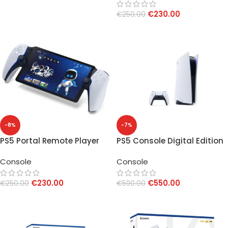
€
230.00
€
250.00
AGGIUNGI AL CARRELLO
-8%
-7%
PS5 Portal Remote Player
PS5 Console Digital Edition
825GB Slim White
Console
Console
€
230.00
€
550.00
€
250.00
€
590.00
AGGIUNGI AL CARRELLO
AGGIUNGI AL CARRELLO