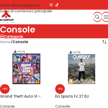
Salta alla navigazione
Salta al contenuto principale
Console
Categorie
Home
/
Console
-6%
-6%
Grand Theft Auto VI –
Ea Sports Fc 27 EU
PlayStation 5
Prevendita
Console
Console