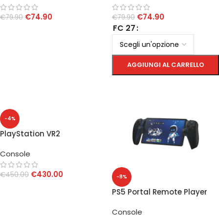
€
74.90
€
74.90
€
79.90
€
79.90
FC 27
AGGIUNGI AL CARRELLO
AGGIUNGI AL CARRELLO
SCEGLI
-4%
PlayStation VR2
Console
€
430.00
€
450.00
-8%
AGGIUNGI AL CARRELLO
PS5 Portal Remote Player
Midnight Black
Console