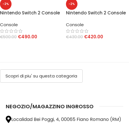
-2%
-2%
Nintendo Switch 2 Console
Nintendo Switch 2 Console
Black + Mario Kart World
Black
Console
Console
€
490.00
€
420.00
€
500.00
€
430.00
AGGIUNGI AL CARRELLO
AGGIUNGI AL CARRELLO
Scopri di piu' su questa categoria
NEGOZIO/MAGAZZINO INGROSSO
Localidad Bei Poggi, 4, 00065 Fiano Romano (RM)