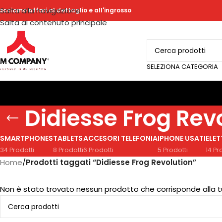
Salta alla navigazione
acciamo affari al dettaglio e all'ingrosso
Salta al contenuto principale
SELEZIONA CATEGORIA
Didiesse Frog Rev
SMARTPHONES
TABLETS
ACCESORI TELEFONIA
IPHONE USATI
ELE
34 Prodotti
8 Prodotti
6 Prodotti
5 Prodotti
14 Pr
Home
/
Prodotti taggati “Didiesse Frog Revolution”
Non è stato trovato nessun prodotto che corrisponde alla t