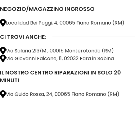
NEGOZIO/MAGAZZINO INGROSSO
Localidad Bei Poggi, 4, 00065 Fiano Romano (RM)
CI TROVI ANCHE:
Via Salaria 213/M , 00015 Monterotondo (RM)
Via Giovanni Falcone, 11, 02032 Fara in Sabina
IL NOSTRO CENTRO RIPARAZIONI IN SOLO 20
MINUTI
Via Guido Rossa, 24, 00065 Fiano Romano (RM)
@ 2025 copyright by
BM COMPANY SRL®️
È UN MARCHIO REGISTRATO
SU TUTTO 
16898401001
CAP.SOC. 110.000€
INTERAMENTE VERSATO