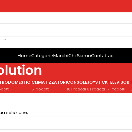
Home
Categorie
Marchi
Chi Siamo
Contattaci
olution
TTRODOMESTICI
CLIMATIZZATORI
CONSOLE
JOYSTICK
TELEVISORI
odotti
5 Prodotti
10 Prodotti
6 Prodotti
7 Prodotti
ua selezione.