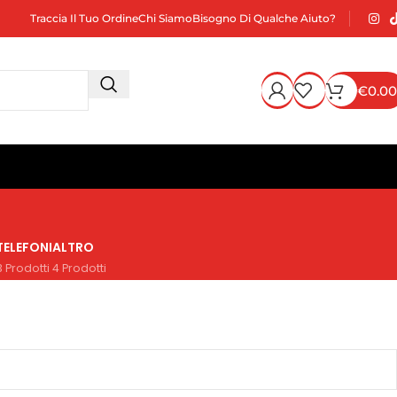
Traccia Il Tuo Ordine
Chi Siamo
Bisogno Di Qualche Aiuto?
€
0.00
TELEFONI
ALTRO
3 Prodotti
4 Prodotti