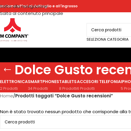
Salta alla navigazione
acciamo affari al dettaglio e all'ingrosso
Salta al contenuto principale
SELEZIONA CATEGORIA
Dolce Gusto recen
ELETTRONICA
SMARTPHONES
TABLETS
ACCESORI TELEFONIA
IPHO
2 Prodotti
34 Prodotti
8 Prodotti
6 Prodotti
5 Pro
Home
/
Prodotti taggati “Dolce Gusto recensioni”
Non è stato trovato nessun prodotto che corrisponde alla t