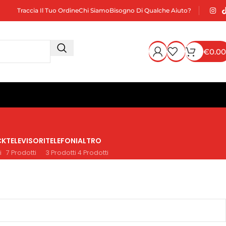
Traccia Il Tuo Ordine
Chi Siamo
Bisogno Di Qualche Aiuto?
€
0.00
CK
TELEVISORI
TELEFONI
ALTRO
i
7 Prodotti
3 Prodotti
4 Prodotti