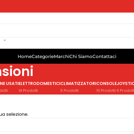
Home
Categorie
Marchi
Chi Siamo
Contattaci
sioni
NE USATI
ELETTRODOMESTICI
CLIMATIZZATORI
CONSOLE
JOYSTI
dotti
14 Prodotti
5 Prodotti
10 Prodotti
6 Prodott
ua selezione.