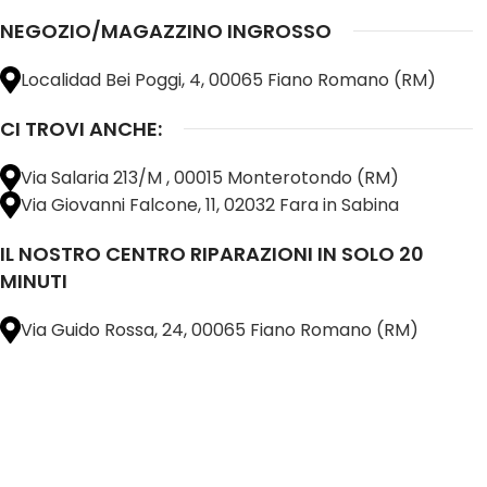
NEGOZIO/MAGAZZINO INGROSSO
Localidad Bei Poggi, 4, 00065 Fiano Romano (RM)
CI TROVI ANCHE:
Via Salaria 213/M , 00015 Monterotondo (RM)
Via Giovanni Falcone, 11, 02032 Fara in Sabina
IL NOSTRO CENTRO RIPARAZIONI IN SOLO 20
MINUTI
Via Guido Rossa, 24, 00065 Fiano Romano (RM)
@ 2025 copyright by
BM COMPANY SRL®️
È UN MARCHIO REGISTRATO
SU TUTTO 
16898401001
CAP.SOC. 110.000€
INTERAMENTE VERSATO