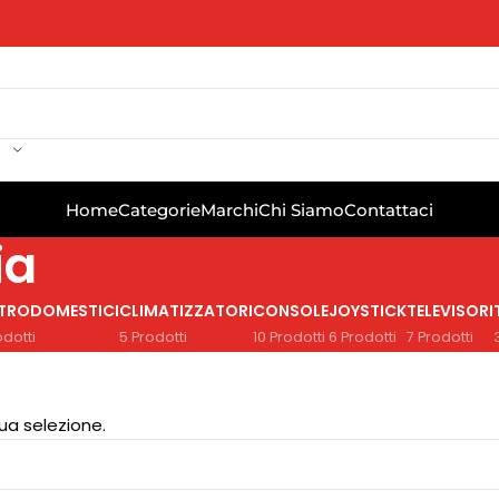
Home
Categorie
Marchi
Chi Siamo
Contattaci
ia
TTRODOMESTICI
CLIMATIZZATORI
CONSOLE
JOYSTICK
TELEVISORI
odotti
5 Prodotti
10 Prodotti
6 Prodotti
7 Prodotti
ua selezione.