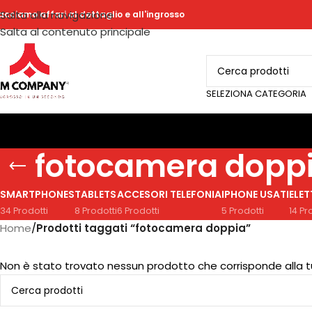
Salta alla navigazione
acciamo affari al dettaglio e all'ingrosso
Salta al contenuto principale
SELEZIONA CATEGORIA
fotocamera dopp
SMARTPHONES
TABLETS
ACCESORI TELEFONIA
IPHONE USATI
ELE
34 Prodotti
8 Prodotti
6 Prodotti
5 Prodotti
14 Pr
Home
/
Prodotti taggati “fotocamera doppia”
Non è stato trovato nessun prodotto che corrisponde alla t