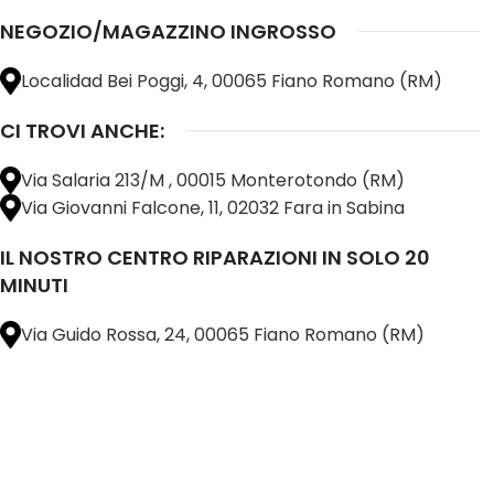
NEGOZIO/MAGAZZINO INGROSSO
Localidad Bei Poggi, 4, 00065 Fiano Romano (RM)
CI TROVI ANCHE:
Via Salaria 213/M , 00015 Monterotondo (RM)
Via Giovanni Falcone, 11, 02032 Fara in Sabina
IL NOSTRO CENTRO RIPARAZIONI IN SOLO 20
MINUTI
Via Guido Rossa, 24, 00065 Fiano Romano (RM)
@ 2025 copyright by
BM COMPANY SRL®️
È UN MARCHIO REGISTRATO
SU TUTTO 
16898401001
CAP.SOC. 110.000€
INTERAMENTE VERSATO