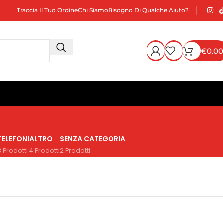
Traccia Il Tuo Ordine
Chi Siamo
Bisogno Di Qualche Aiuto?
€
0.00
TELEFONI
ALTRO
SENZA CATEGORIA
3 Prodotti
4 Prodotti
2 Prodotti