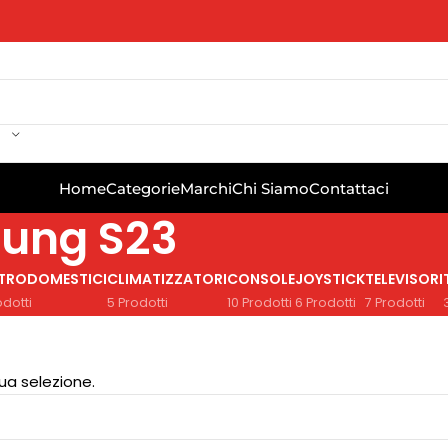
Home
Categorie
Marchi
Chi Siamo
Contattaci
ung S23
TTRODOMESTICI
CLIMATIZZATORI
CONSOLE
JOYSTICK
TELEVISORI
odotti
5 Prodotti
10 Prodotti
6 Prodotti
7 Prodotti
ua selezione.