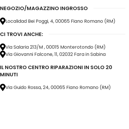
NEGOZIO/MAGAZZINO INGROSSO
Localidad Bei Poggi, 4, 00065 Fiano Romano (RM)
CI TROVI ANCHE:
Via Salaria 213/M , 00015 Monterotondo (RM)
Via Giovanni Falcone, 11, 02032 Fara in Sabina
IL NOSTRO CENTRO RIPARAZIONI IN SOLO 20
MINUTI
Via Guido Rossa, 24, 00065 Fiano Romano (RM)
@ 2025 copyright by
BM COMPANY SRL®️
È UN MARCHIO REGISTRATO
SU TUTTO 
16898401001
CAP.SOC. 110.000€
INTERAMENTE VERSATO