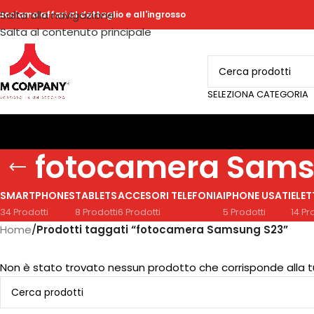
Salta alla navigazione
acciamo affari al dettaglio e all'ingrosso
Salta al contenuto principale
SELEZIONA CATEGORIA
fotocamera Sams
SMARTPHONES
TABLETS
ACCESORI TELEFONIA
IPHONE USATI
ELE
34 Prodotti
8 Prodotti
6 Prodotti
5 Prodotti
14 Pr
Home
/
Prodotti taggati “fotocamera Samsung S23”
Non è stato trovato nessun prodotto che corrisponde alla t