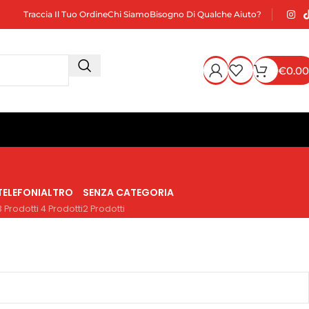
Traccia Il Tuo Ordine
Chi Siamo
Bisogno Di Qualche Aiuto?
€
0.00
TELEFONI
ALTRO
SENZA CATEGORIA
3 Prodotti
4 Prodotti
2 Prodotti