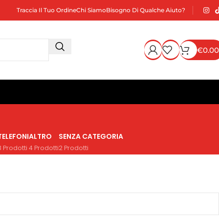
Traccia Il Tuo Ordine
Chi Siamo
Bisogno Di Qualche Aiuto?
€
0.00
TELEFONI
ALTRO
SENZA CATEGORIA
3 Prodotti
4 Prodotti
2 Prodotti