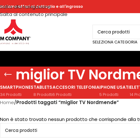
Salta alla navigazione
acciamo affari al dettaglio e all'ingrosso
Salta al contenuto principale
SELEZIONA CATEGORIA
miglior TV Nord
SMARTPHONES
TABLETS
ACCESORI TELEFONIA
IPHONE USATI
ELE
34 Prodotti
8 Prodotti
6 Prodotti
5 Prodotti
14 Pr
Home
/
Prodotti taggati “miglior TV Nordmende”
Non è stato trovato nessun prodotto che corrisponde alla t