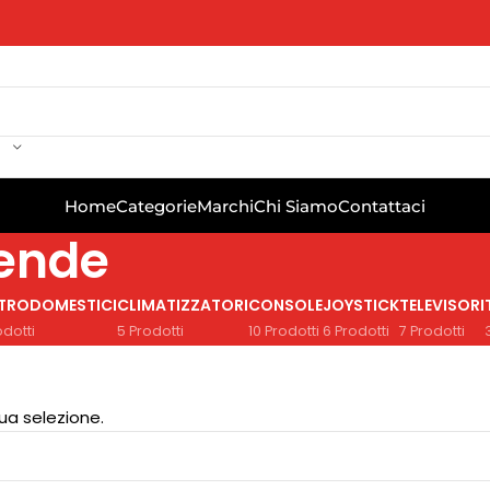
Home
Categorie
Marchi
Chi Siamo
Contattaci
mende
TTRODOMESTICI
CLIMATIZZATORI
CONSOLE
JOYSTICK
TELEVISORI
odotti
5 Prodotti
10 Prodotti
6 Prodotti
7 Prodotti
ua selezione.