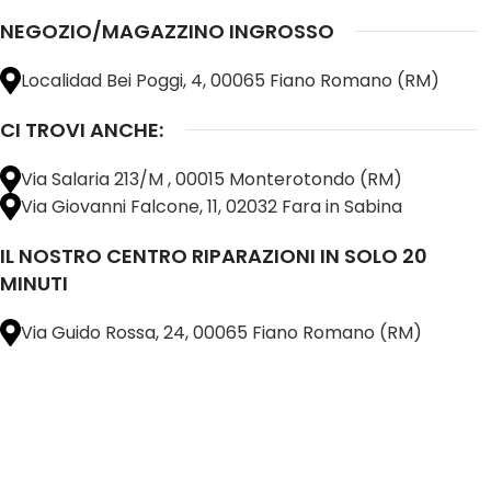
NEGOZIO/MAGAZZINO INGROSSO
Localidad Bei Poggi, 4, 00065 Fiano Romano (RM)
CI TROVI ANCHE:
Via Salaria 213/M , 00015 Monterotondo (RM)
Via Giovanni Falcone, 11, 02032 Fara in Sabina
IL NOSTRO CENTRO RIPARAZIONI IN SOLO 20
MINUTI
Via Guido Rossa, 24, 00065 Fiano Romano (RM)
@ 2025 copyright by
BM COMPANY SRL®️
È UN MARCHIO REGISTRATO
SU TUTTO 
16898401001
CAP.SOC. 110.000€
INTERAMENTE VERSATO