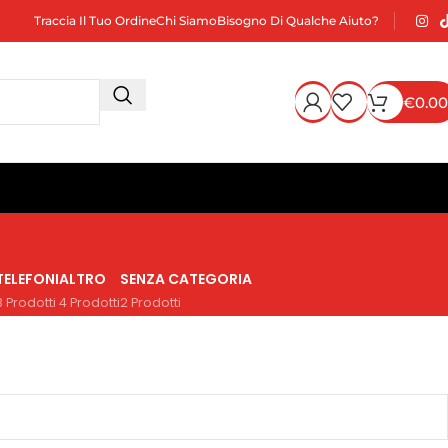
Traccia Il Tuo Ordine
Chi Siamo
Bisogno Di Qualche Aiuto?
€
0.00
TELEFONI
ALTRO
SENZA CATEGORIA
3 Prodotti
4 Prodotti
2 Prodotti