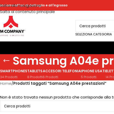
Salta alla navigazione
acciamo affari al dettaglio e all'ingrosso
Salta al contenuto principale
SELEZIONA CATEGORIA
Samsung A04e pre
SMARTPHONES
TABLETS
ACCESORI TELEFONIA
IPHONE USATI
ELE
34 Prodotti
8 Prodotti
6 Prodotti
5 Prodotti
14 Pr
Home
/
Prodotti taggati “Samsung A04e prestazioni”
Non è stato trovato nessun prodotto che corrisponde alla t