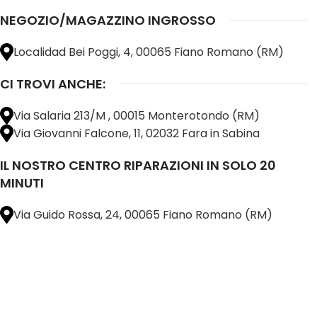
NEGOZIO/MAGAZZINO INGROSSO
Localidad Bei Poggi, 4, 00065 Fiano Romano (RM)
CI TROVI ANCHE:
Via Salaria 213/M , 00015 Monterotondo (RM)
Via Giovanni Falcone, 11, 02032 Fara in Sabina
IL NOSTRO CENTRO RIPARAZIONI IN SOLO 20
MINUTI
Via Guido Rossa, 24, 00065 Fiano Romano (RM)
@ 2025 copyright by
BM COMPANY SRL®️
È UN MARCHIO REGISTRATO
SU TUTTO 
16898401001
CAP.SOC. 110.000€
INTERAMENTE VERSATO