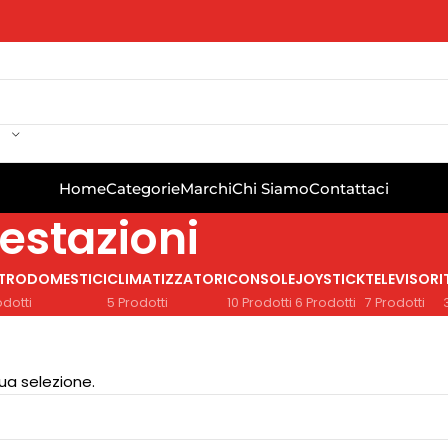
Home
Categorie
Marchi
Chi Siamo
Contattaci
stazioni
TTRODOMESTICI
CLIMATIZZATORI
CONSOLE
JOYSTICK
TELEVISORI
odotti
5 Prodotti
10 Prodotti
6 Prodotti
7 Prodotti
ua selezione.