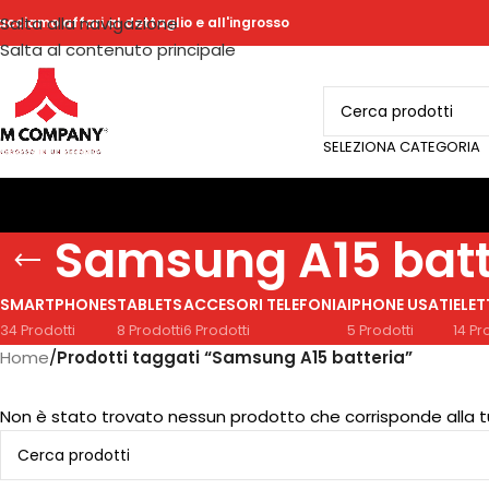
Salta alla navigazione
acciamo affari al dettaglio e all'ingrosso
Salta al contenuto principale
SELEZIONA CATEGORIA
Samsung A15 batt
SMARTPHONES
TABLETS
ACCESORI TELEFONIA
IPHONE USATI
ELE
34 Prodotti
8 Prodotti
6 Prodotti
5 Prodotti
14 Pr
Home
/
Prodotti taggati “Samsung A15 batteria”
Non è stato trovato nessun prodotto che corrisponde alla t