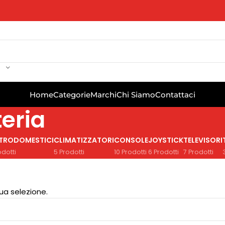
Home
Categorie
Marchi
Chi Siamo
Contattaci
eria
TTRODOMESTICI
CLIMATIZZATORI
CONSOLE
JOYSTICK
TELEVISORI
odotti
5 Prodotti
10 Prodotti
6 Prodotti
7 Prodotti
ua selezione.