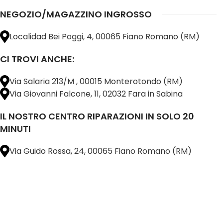
NEGOZIO/MAGAZZINO INGROSSO
Localidad Bei Poggi, 4, 00065 Fiano Romano (RM)
CI TROVI ANCHE:
Via Salaria 213/M , 00015 Monterotondo (RM)
Via Giovanni Falcone, 11, 02032 Fara in Sabina
IL NOSTRO CENTRO RIPARAZIONI IN SOLO 20
MINUTI
Via Guido Rossa, 24, 00065 Fiano Romano (RM)
@ 2025 copyright by
BM COMPANY SRL®️
È UN MARCHIO REGISTRATO
SU TUTTO 
16898401001
CAP.SOC. 110.000€
INTERAMENTE VERSATO