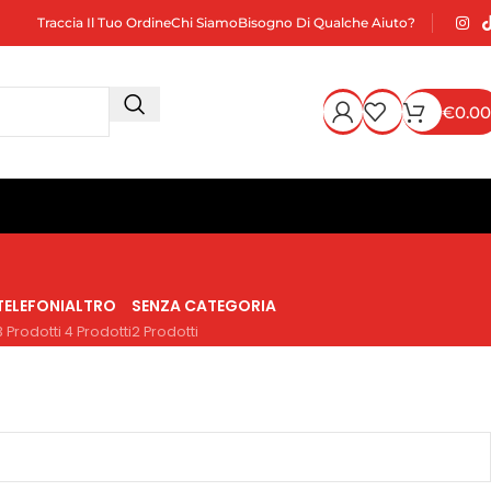
Traccia Il Tuo Ordine
Chi Siamo
Bisogno Di Qualche Aiuto?
€
0.00
TELEFONI
ALTRO
SENZA CATEGORIA
3 Prodotti
4 Prodotti
2 Prodotti