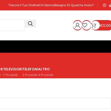
Traccia Il Tuo Ordine
Chi Siamo
Bisogno Di Qualche Aiuto?
€
0.00
CK
TELEVISORI
TELEFONI
ALTRO
i
7 Prodotti
3 Prodotti
4 Prodotti