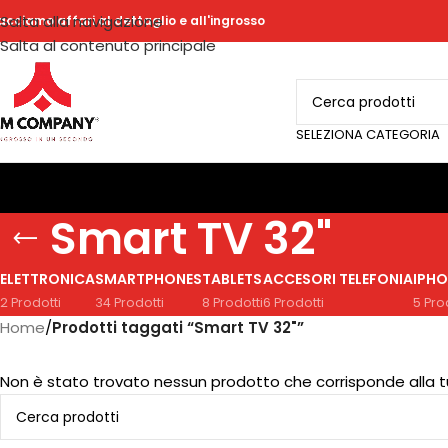
Salta alla navigazione
acciamo affari al dettaglio e all'ingrosso
Salta al contenuto principale
SELEZIONA CATEGORIA
Smart TV 32"
ELETTRONICA
SMARTPHONES
TABLETS
ACCESORI TELEFONIA
IPHO
2 Prodotti
34 Prodotti
8 Prodotti
6 Prodotti
5 Pro
Home
/
Prodotti taggati “Smart TV 32"”
Non è stato trovato nessun prodotto che corrisponde alla t