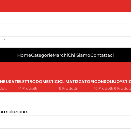
Home
Categorie
Marchi
Chi Siamo
Contattaci
NE USATI
ELETTRODOMESTICI
CLIMATIZZATORI
CONSOLE
JOYSTI
dotti
14 Prodotti
5 Prodotti
10 Prodotti
6 Prodott
ua selezione.