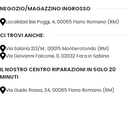
NEGOZIO/MAGAZZINO INGROSSO
Localidad Bei Poggi, 4, 00065 Fiano Romano (RM)
CI TROVI ANCHE:
Via Salaria 213/M , 00015 Monterotondo (RM)
Via Giovanni Falcone, 11, 02032 Fara in Sabina
IL NOSTRO CENTRO RIPARAZIONI IN SOLO 20
MINUTI
Via Guido Rossa, 24, 00065 Fiano Romano (RM)
@ 2025 copyright by
BM COMPANY SRL®️
È UN MARCHIO REGISTRATO
SU TUTTO 
16898401001
CAP.SOC. 110.000€
INTERAMENTE VERSATO