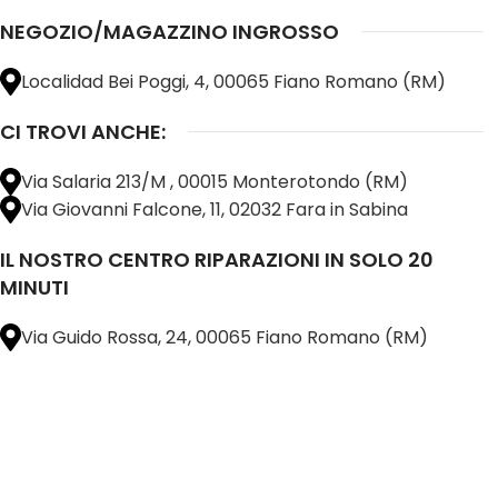
NEGOZIO/MAGAZZINO INGROSSO
Localidad Bei Poggi, 4, 00065 Fiano Romano (RM)
CI TROVI ANCHE:
Via Salaria 213/M , 00015 Monterotondo (RM)
Via Giovanni Falcone, 11, 02032 Fara in Sabina
IL NOSTRO CENTRO RIPARAZIONI IN SOLO 20
MINUTI
Via Guido Rossa, 24, 00065 Fiano Romano (RM)
@ 2025 copyright by
BM COMPANY SRL®️
È UN MARCHIO REGISTRATO
SU TUTTO 
16898401001
CAP.SOC. 110.000€
INTERAMENTE VERSATO