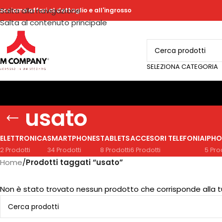
Salta alla navigazione
acciamo affari al dettaglio e all'ingrosso
Salta al contenuto principale
SELEZIONA CATEGORIA
usato
ELETTRONICA
SMARTPHONES
TABLETS
ACCESORI TELEFONIA
IPHO
2 Prodotti
34 Prodotti
8 Prodotti
6 Prodotti
5 Pro
Home
/
Prodotti taggati “usato”
Non è stato trovato nessun prodotto che corrisponde alla t