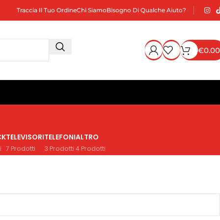
Traccia Il Tuo Ordine
Chi Siamo
Bisogno Di Qualche Aiuto?
€
0.00
CK
TELEVISORI
TELEFONI
ALTRO
i
7 Prodotti
3 Prodotti
4 Prodotti