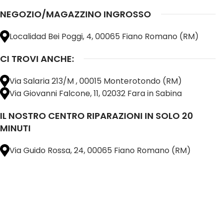
NEGOZIO/MAGAZZINO INGROSSO
Localidad Bei Poggi, 4, 00065 Fiano Romano (RM)
CI TROVI ANCHE:
Via Salaria 213/M , 00015 Monterotondo (RM)
Via Giovanni Falcone, 11, 02032 Fara in Sabina
IL NOSTRO CENTRO RIPARAZIONI IN SOLO 20
MINUTI
Via Guido Rossa, 24, 00065 Fiano Romano (RM)
@ 2025 copyright by
BM COMPANY SRL®️
È UN MARCHIO REGISTRATO
SU TUTTO 
16898401001
CAP.SOC. 110.000€
INTERAMENTE VERSATO