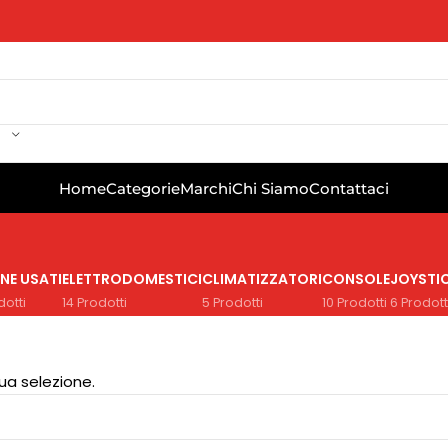
Home
Categorie
Marchi
Chi Siamo
Contattaci
NE USATI
ELETTRODOMESTICI
CLIMATIZZATORI
CONSOLE
JOYSTI
dotti
14 Prodotti
5 Prodotti
10 Prodotti
6 Prodott
ua selezione.