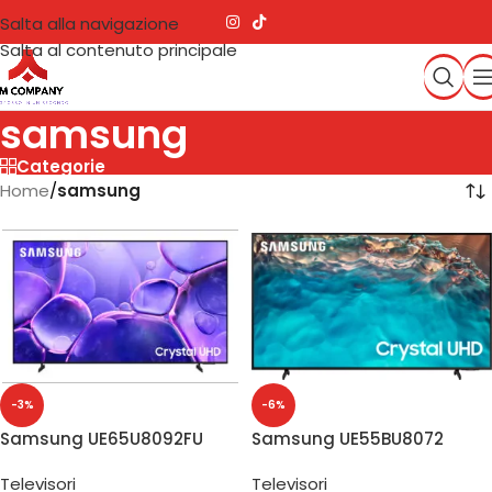
Salta alla navigazione
Salta al contenuto principale
samsung
Categorie
Home
/
samsung
-3%
-6%
Samsung UE65U8092FU
Samsung UE55BU8072
Smart TV 65″ 4K
Smart TV 55″ Crystal UHD
Televisori
Televisori