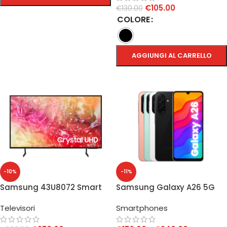
€
105.00
€
130.00
SCEGLI
COLORE
AGGIUNGI AL CARRELLO
SCEGLI
-10%
-11%
Samsung 43U8072 Smart
Samsung Galaxy A26 5G
TV 43″ Crystal UHD 4K
Televisori
Smartphones