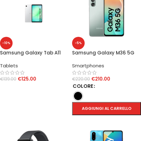
-10%
-5%
Samsung Galaxy Tab A11
Samsung Galaxy M36 5G
4GB/64GB 8.7″ Silver
6GB/128GB
Tablets
Smartphones
€
125.00
€
210.00
€
139.00
€
220.00
COLORE
AGGIUNGI AL CARRELLO
AGGIUNGI AL CARRELLO
SCEGLI