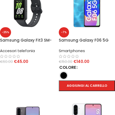
-25%
-7%
Samsung Galaxy Fit3 SM-
Samsung Galaxy F06 5G
R390 Black
4GB/128GB
Accesori telefonia
Smartphones
€
45.00
€
140.00
€
60.00
€
150.00
COLORE
AGGIUNGI AL CARRELLO
AGGIUNGI AL CARRELLO
SCEGLI