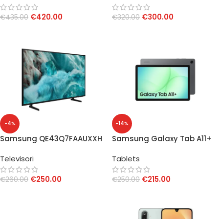
€
420.00
€
300.00
€
435.00
€
320.00
AGGIUNGI AL CARRELLO
AGGIUNGI AL CARRELLO
-4%
-14%
Samsung QE43Q7FAAUXXH
Samsung Galaxy Tab A11+
QLED 43″ 4K
8GB/256GB 11″ Gray
Televisori
Tablets
€
250.00
€
215.00
€
260.00
€
250.00
AGGIUNGI AL CARRELLO
AGGIUNGI AL CARRELLO