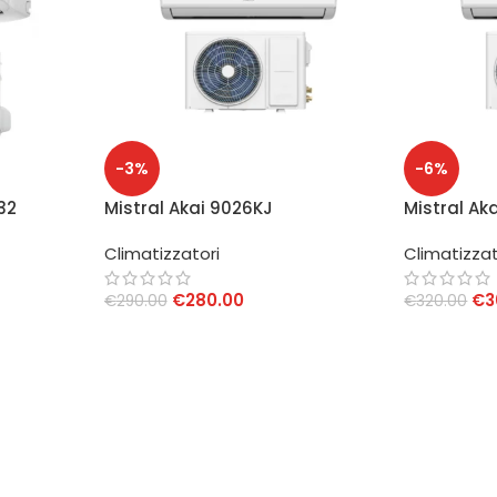
-3%
-6%
32
Mistral Akai 9026KJ
Mistral Ak
Climatizzatore 9000 BTU Inverter
Climatizza
Climatizzatori
Climatizzat
RTER 9000
WiFi
Inverter Wi
++/A+
€
280.00
€
3
€
290.00
€
320.00
AGGIUNGI AL CARRELLO
AGGIUNGI 