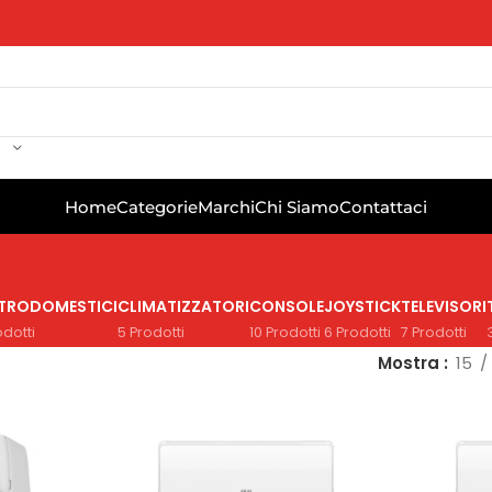
Home
Categorie
Marchi
Chi Siamo
Contattaci
TTRODOMESTICI
CLIMATIZZATORI
CONSOLE
JOYSTICK
TELEVISORI
odotti
5 Prodotti
10 Prodotti
6 Prodotti
7 Prodotti
Mostra
15