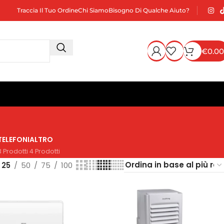
Traccia Il Tuo Ordine
Chi Siamo
Bisogno Di Qualche Aiuto?
€
0.00
TELEFONI
ALTRO
3 Prodotti
4 Prodotti
25
50
75
100