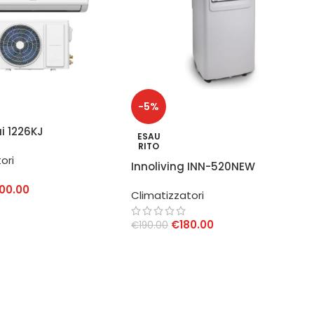
-5%
ai 1226KJ
ESAU
tore 12000 BTU
RITO
ori
Fi
Innoliving INN-520NEW
Condizionatore Portatile
00.00
Climatizzatori
7000BTU
AL CARRELLO
€
180.00
€
190.00
LEGGI TUTTO