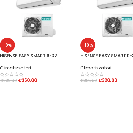
-8%
-10%
HISENSE EASY SMART R-32
HISENSE EASY SMART R-
CLIMATIZZATORE
CLIMATIZZATORE
Climatizzatori
Climatizzatori
CONDIZIONATORE INVERTER 12000
CONDIZIONATORE INVE
BTU WIFI INTEGRATO A++/A+
BTU WIFI INTEGRATO A
€
350.00
€
320.00
€
380.00
€
355.00
AGGIUNGI AL CARRELLO
AGGIUNGI AL CARRELLO