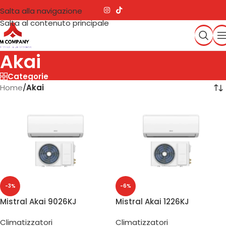
Salta alla navigazione
Salta al contenuto principale
Akai
Categorie
Home
/
Akai
-3%
-6%
Mistral Akai 9026KJ
Mistral Akai 1226KJ
Climatizzatore 9000 BTU
Climatizzatore 12000 BTU
Climatizzatori
Climatizzatori
Inverter WiFi
Inverter WiFi