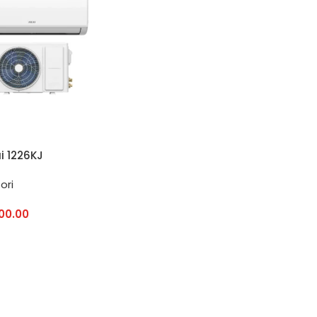
i 1226KJ
tore 12000 BTU
ori
Fi
00.00
AL CARRELLO