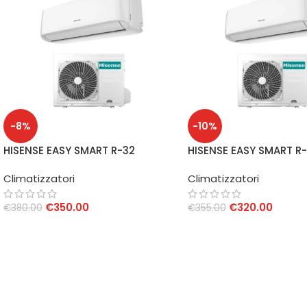
-8%
-10%
HISENSE EASY SMART R-32
HISENSE EASY SMART R
CLIMATIZZATORE
CLIMATIZZATORE
Climatizzatori
Climatizzatori
CONDIZIONATORE INVERTER 12000
CONDIZIONATORE INVE
BTU WIFI INTEGRATO A++/A+
BTU WIFI INTEGRATO 
€
350.00
€
320.00
€
380.00
€
355.00
AGGIUNGI AL CARRELLO
AGGIUNGI AL CARRELLO