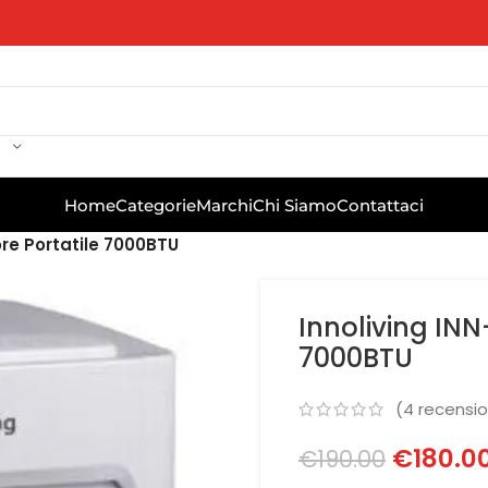
Home
Categorie
Marchi
Chi Siamo
Contattaci
re Portatile 7000BTU
Innoliving IN
7000BTU
(
4
recension
€
180.0
€
190.00