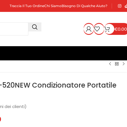
Traccia Il Tuo Ordine
Chi Siamo
Bisogno Di Qualche Aiuto?
€
0.00
N-520NEW Condizionatore Portatile
i dei clienti)
0