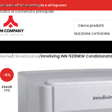
Salta alla navigazione
acciamo affari al dettaglio e all'ingrosso
Salta al contenuto principale
SELEZIONA CATEGORIA
Home
/
Climatizzatori
/
Innoliving INN-520NEW Condizionato
-5%
ESAUR
ITO