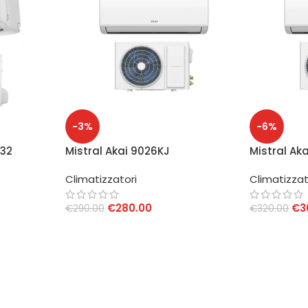
-3%
-6%
-32
Mistral Akai 9026KJ
Mistral Aka
Climatizzatore 9000 BTU Inverter
Climatizza
Climatizzatori
Climatizzat
RTER 9000
WiFi
Inverter Wi
A++/A+
€
280.00
€
3
€
290.00
€
320.00
AGGIUNGI AL CARRELLO
AGGIUNGI 