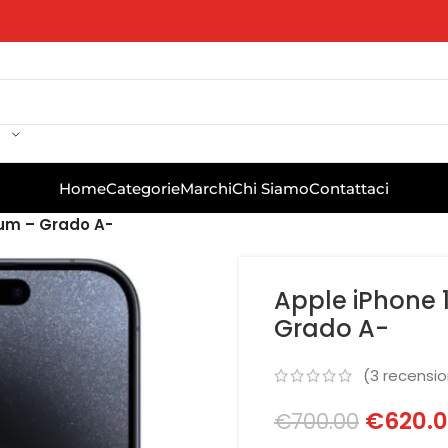
Home
Categorie
Marchi
Chi Siamo
Contattaci
ium – Grado A-
Apple iPhone 
Grado A-
(
3
recension
€
620.
€
700.00