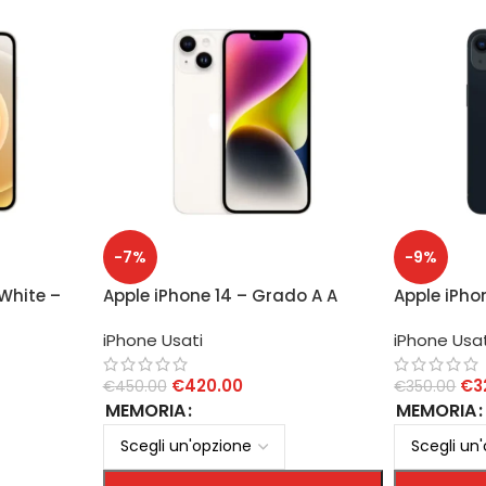
-7%
-9%
 White –
Apple iPhone 14 – Grado A A
Apple iPho
100% – Gr
iPhone Usati
iPhone Usat
€
420.00
€
3
€
450.00
€
350.00
MEMORIA
MEMORIA