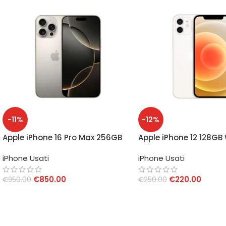
-11%
-12%
Apple iPhone 16 Pro Max 256GB
Apple iPhone 12 128GB
Grigio/Oro – Batteria 91% –
Grado A
iPhone Usati
iPhone Usati
Grado B
€
850.00
€
220.00
€
950.00
€
250.00
AGGIUNGI AL CARRELLO
AGGIUNGI AL CARRELLO