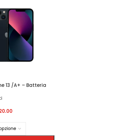
ne 13 /A+ – Batteria
ado A
i
20.00