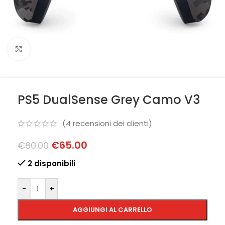
Clicca per ingrandire
PS5 DualSense Grey Camo V3
(
4
recensioni dei clienti)
€
65.00
€
80.00
2 disponibili
-
+
AGGIUNGI AL CARRELLO