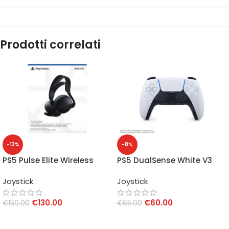
Prodotti correlati
-13%
-8%
PS5 Pulse Elite Wireless
PS5 DualSense White V3
Headset Midnight Black
Joystick
Joystick
€
130.00
€
60.00
€
150.00
€
65.00
AGGIUNGI AL CARRELLO
AGGIUNGI AL CARRELLO