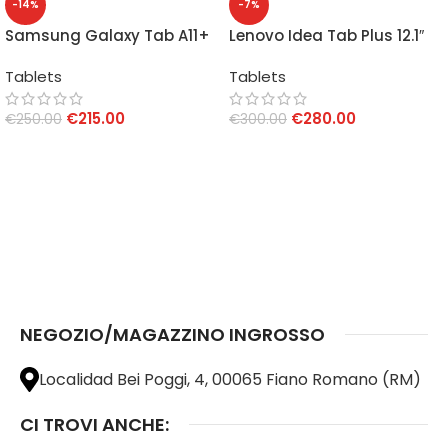
-14%
-7%
Samsung Galaxy Tab A11+
Lenovo Idea Tab Plus 12.1″
8GB/256GB 11″ Gray
8GB/256GB WiFi
Tablets
Tablets
€
215.00
€
280.00
€
250.00
€
300.00
AGGIUNGI AL CARRELLO
AGGIUNGI AL CARRELLO
NEGOZIO/MAGAZZINO INGROSSO
Localidad Bei Poggi, 4, 00065 Fiano Romano (RM)
CI TROVI ANCHE: