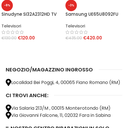
-8%
-3%
Sinudyne SI32A2312HD TV
Samsung UE65U8092FU
32″ HD
Smart TV 65″ 4K
Televisori
Televisori
€
120.00
€
420.00
€
130.00
€
435.00
AGGIUNGI AL CARRELLO
AGGIUNGI AL CARRELLO
NEGOZIO/MAGAZZINO INGROSSO
Localidad Bei Poggi, 4, 00065 Fiano Romano (RM)
CI TROVI ANCHE:
Via Salaria 213/M , 00015 Monterotondo (RM)
Via Giovanni Falcone, 11, 02032 Fara in Sabina