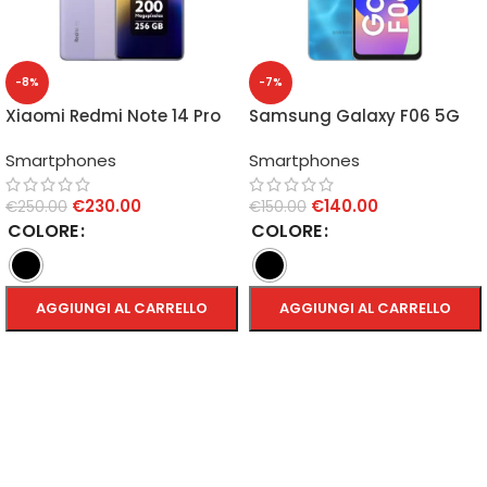
-8%
-7%
Xiaomi Redmi Note 14 Pro
Samsung Galaxy F06 5G
5G 8GB/256GB
4GB/128GB
Smartphones
Smartphones
€
230.00
€
140.00
€
250.00
€
150.00
COLORE
COLORE
AGGIUNGI AL CARRELLO
AGGIUNGI AL CARRELLO
SCEGLI
SCEGLI