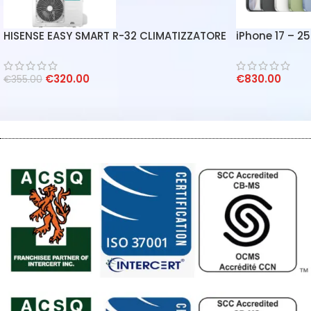
HISENSE EASY SMART R-32 CLIMATIZZATORE
iPhone 17 – 2
CONDIZIONATORE INVERTER 9000 BTU WIFI
INTEGRATO A++/A+
€
320.00
€
830.00
€
355.00