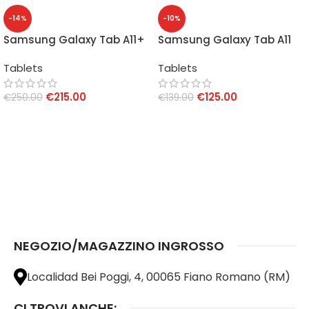
-14%
-10%
Samsung Galaxy Tab A11+
Samsung Galaxy Tab A11
8GB/256GB 11″ Gray
4GB/64GB 8.7″ Silver
Tablets
Tablets
€
215.00
€
125.00
€
250.00
€
139.00
AGGIUNGI AL CARRELLO
AGGIUNGI AL CARRELLO
NEGOZIO/MAGAZZINO INGROSSO
Localidad Bei Poggi, 4, 00065 Fiano Romano (RM)
CI TROVI ANCHE: