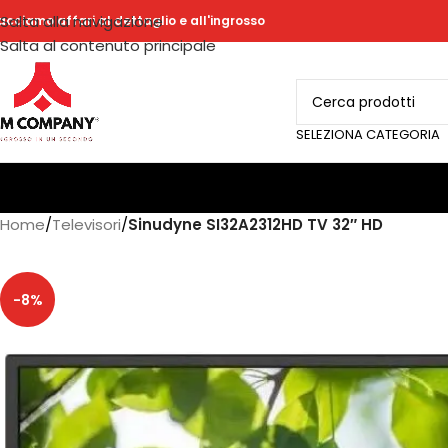
Salta alla navigazione
acciamo affari al dettaglio e all'ingrosso
Salta al contenuto principale
SELEZIONA CATEGORIA
Home
/
Televisori
/
Sinudyne SI32A2312HD TV 32″ HD
-8%