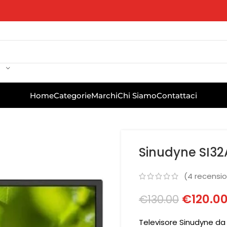
Home
Categorie
Marchi
Chi Siamo
Contattaci
Sinudyne SI32
(
4
recension
€
120.0
€
130.00
Televisore Sinudyne da 