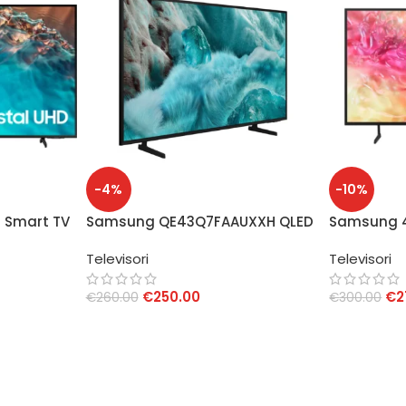
-4%
-10%
 Smart TV
Samsung QE43Q7FAAUXXH QLED
Samsung 4
43″ 4K
Crystal UH
Televisori
Televisori
€
250.00
€
2
€
260.00
€
300.00
AGGIUNGI AL CARRELLO
AGGIUNGI 