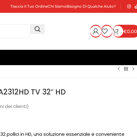
Traccia Il Tuo Ordine
Chi Siamo
Bisogno Di Qualche Aiuto?
€
0.00
A2312HD TV 32″ HD
i dei clienti)
0
32 pollici in HD, una soluzione essenziale e conveniente