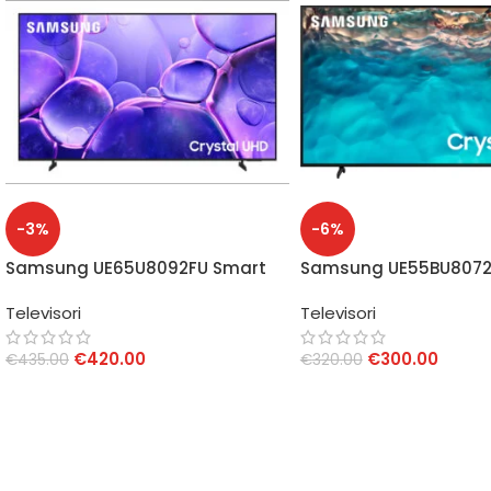
-3%
-6%
Samsung UE65U8092FU Smart
Samsung UE55BU8072
TV 65″ 4K
55″ Crystal UHD
Televisori
Televisori
€
420.00
€
300.00
€
435.00
€
320.00
AGGIUNGI AL CARRELLO
AGGIUNGI AL CARRELLO