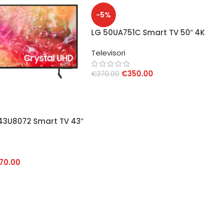
-5%
LG 50UA751C Smart TV 50″ 4K
UHD
Televisori
€
350.00
€
370.00
AGGIUNGI AL CARRELLO
3U8072 Smart TV 43″
D 4K
70.00
AL CARRELLO