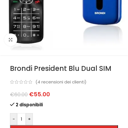
Clicca per ingrandire
Brondi President Blu Dual SIM
(
4
recensioni dei clienti)
€
55.00
€
60.00
2 disponibili
-
+