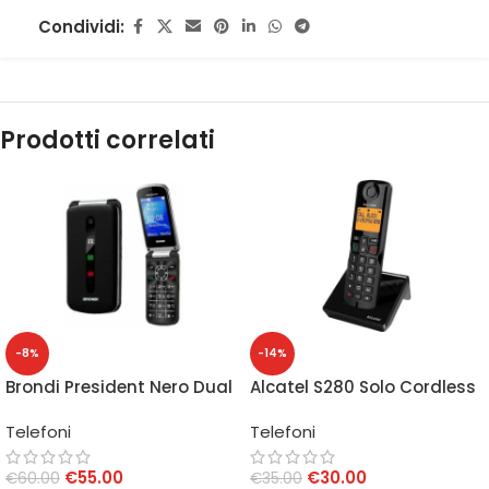
Condividi:
Prodotti correlati
-8%
-14%
Brondi President Nero Dual
Alcatel S280 Solo Cordless
SIM
Black
Telefoni
Telefoni
€
55.00
€
30.00
€
60.00
€
35.00