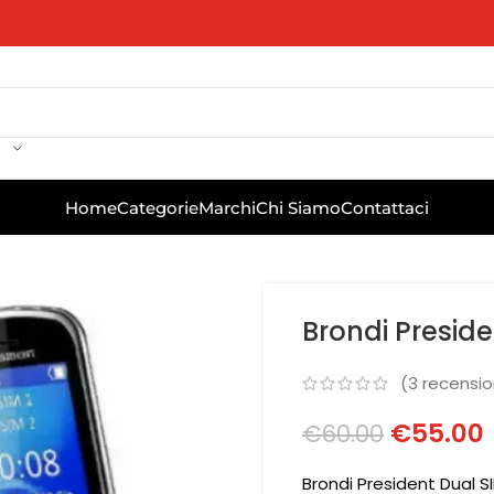
Home
Categorie
Marchi
Chi Siamo
Contattaci
Brondi Presid
(
3
recension
€
55.00
€
60.00
Brondi President Dual S