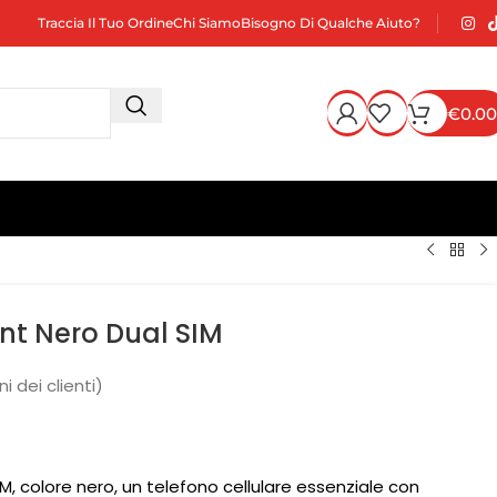
Traccia Il Tuo Ordine
Chi Siamo
Bisogno Di Qualche Aiuto?
€
0.00
ent Nero Dual SIM
i dei clienti)
IM, colore nero, un telefono cellulare essenziale con