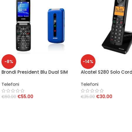
-8%
-14%
Brondi President Blu Dual SIM
Alcatel S280 Solo Cord
Telefoni
Telefoni
€
55.00
€
30.00
€
60.00
€
35.00
AGGIUNGI AL CARRELLO
AGGIUNGI AL CARRELLO