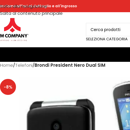
Salta alla navigazione
acciamo affari al dettaglio e all'ingrosso
Salta al contenuto principale
SELEZIONA CATEGORIA
Home
/
Telefoni
/
Brondi President Nero Dual SIM
-8%