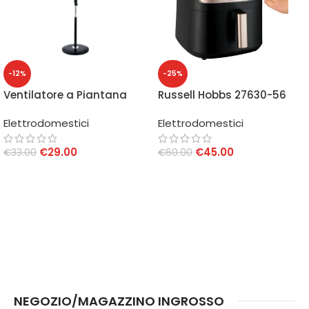
-12%
-25%
Ventilatore a Piantana
Russell Hobbs 27630-56
VP416T
Friggitrice ad Aria 8,3 L
Elettrodomestici
Elettrodomestici
€
29.00
€
45.00
€
33.00
€
60.00
AGGIUNGI AL CARRELLO
AGGIUNGI AL CARRELLO
NEGOZIO/MAGAZZINO INGROSSO