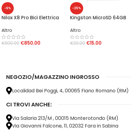
-6%
-25%
Nilox X8 Pro Bici Elettrica
Kingston MicroSD 64GB
Pieghevole
Canvas Selce Plus
Altro
Altro
€
850.00
€
15.00
€
900.00
€
20.00
AGGIUNGI AL CARRELLO
AGGIUNGI AL CARRELLO
NEGOZIO/MAGAZZINO INGROSSO
Localidad Bei Poggi, 4, 00065 Fiano Romano (RM)
CI TROVI ANCHE:
Via Salaria 213/M , 00015 Monterotondo (RM)
Via Giovanni Falcone, 11, 02032 Fara in Sabina