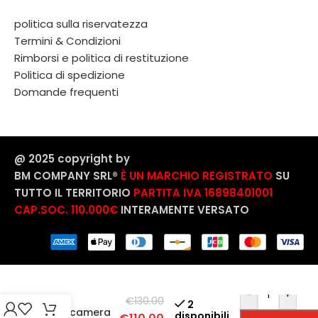
politica sulla riservatezza
Termini & Condizioni
Rimborsi e politica di restituzione
Politica di spedizione
Domande frequenti
@ 2025 copyright by
BM COMPANY SRL®️
È UN MARCHIO REGISTRATO
SU
TUTTO IL TERRITORIO
PARTITA IVA 16898401001
CAP.SOC. 110.000€
INTERAMENTE VERSATO
Nilox
SmartGlasses
-
+
con
€
130.00
2
Fotocamera
disponibili