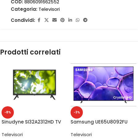
COD:
8806091662552
Categoria:
Televisori
Condividi:
Prodotti correlati
-8%
-3%
Sinudyne SI32A2312HD TV
Samsung UE65U8092FU
32″ HD
Smart TV 65″ 4K
Televisori
Televisori