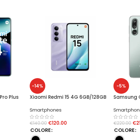
-14%
-5%
Pro Plus
Xiaomi Redmi 15 4G 6GB/128GB
Samsung 
6GB/128G
Smartphones
Smartphon
€
120.00
€
2
€
140.00
€
220.00
COLORE
COLORE