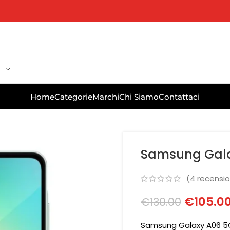
Home
Categorie
Marchi
Chi Siamo
Contattaci
Samsung Gal
(
4
recension
€
105.0
€
130.00
Samsung Galaxy A06 5G,