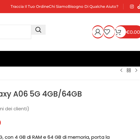
Traccia Il Tuo Ordine
Chi Siamo
Bisogno Di Qualche Aiuto?
€
0.00
axy A06 5G 4GB/64GB
i dei clienti)
0
 con 4 GB di RAM e 64 GB di memoria, porta la