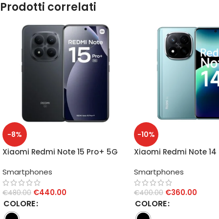
Prodotti correlati
-8%
-10%
Xiaomi Redmi Note 15 Pro+ 5G
Xiaomi Redmi Note 14 
12GB/512GB
5G 12GB/512GB
Smartphones
Smartphones
€
440.00
€
360.00
€
480.00
€
400.00
COLORE
COLORE