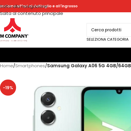
Salta alla navigazione
acciamo affari al dettaglio e all'ingrosso
Salta al contenuto principale
SELEZIONA CATEGORIA
Home
/
Smartphones
/
Samsung Galaxy A06 5G 4GB/64GB
-19%