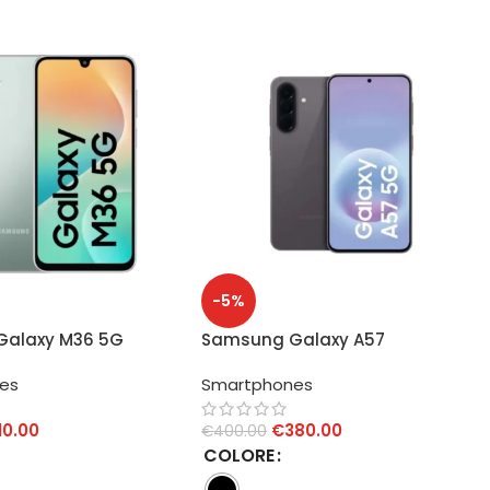
-5%
Galaxy M36 5G
Samsung Galaxy A57
B
8GB/256GB
es
Smartphones
10.00
€
380.00
€
400.00
COLORE