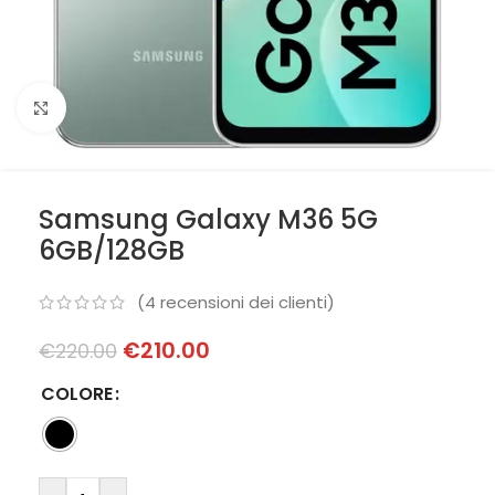
Clicca per ingrandire
Samsung Galaxy M36 5G
6GB/128GB
(
4
recensioni dei clienti)
€
210.00
€
220.00
COLORE