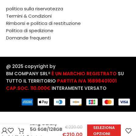
politica sulla riservatezza
Termini & Condizioni
Rimborsi e politica di restituzione
Politica di spedizione
Domande frequenti
@ 2025 copyright by
BM COMPANY SRL®️
È UN MARCHIO REGISTRATO
SU
TUTTO IL TERRITORIO
PARTITA IVA 16898401001
CAP.SOC. 110.000€
INTERAMENTE VERSATO
Samsung Galaxy
€
220.00
SELEZIONA
M36 5G 6GB/128GB
OPZIONI
€
210.00