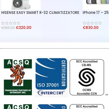
HISENSE EASY SMART R-32 CLIMATIZZATORE
iPhone 17 – 2
CONDIZIONATORE INVERTER 9000 BTU WIFI
INTEGRATO A++/A+
€
320.00
€
830.00
€
355.00