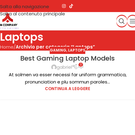
Salta alla navigazione
Salta al contenuto principale
Laptops
Home
/
Archivio per categoria “Laptops”
GAMING
,
LAPTOPS
Best Gaming Laptop Models
0
gabriel
At solmen va esser necessi far uniform grammatica,
pronunciation e plu sommun paroles...
CONTINUA A LEGGERE