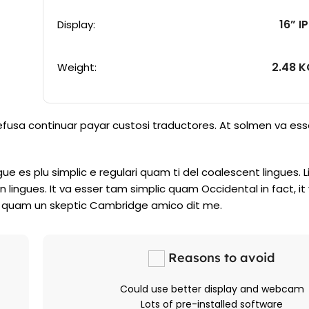
16” I
Display:
2.48 
Weight:
refusa continuar payar custosi traductores. At solmen va ess
e es plu simplic e regulari quam ti del coalescent lingues. Li
n lingues. It va esser tam simplic quam Occidental in fact, it
es, quam un skeptic Cambridge amico dit me.
Reasons to avoid
Could use better display and webcam
Lots of pre-installed software