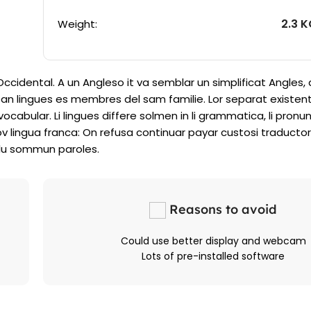
2.3 
Weight:
 Occidental. A un Angleso it va semblar un simplificat Angles
an lingues es membres del sam familie. Lor separat existent
ocabular. Li lingues differe solmen in li grammatica, li pronunc
v lingua franca: On refusa continuar payar custosi traducto
plu sommun paroles.
Reasons to avoid
Could use better display and webcam
Lots of pre-installed software