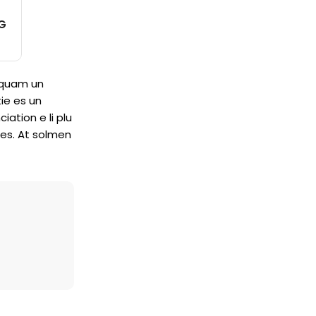
KG
, quam un
ie es un
iation e li plu
res. At solmen