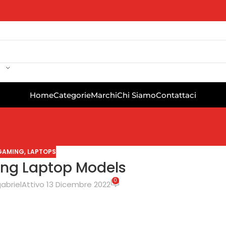
Home
Categorie
Marchi
Chi Siamo
Contattaci
GAMING
,
LAPTOPS
ng Laptop Models
0
abriel
Attivo 13 Dicembre 2022