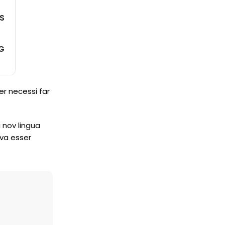
PS
KG
er necessi far
 nov lingua
 va esser