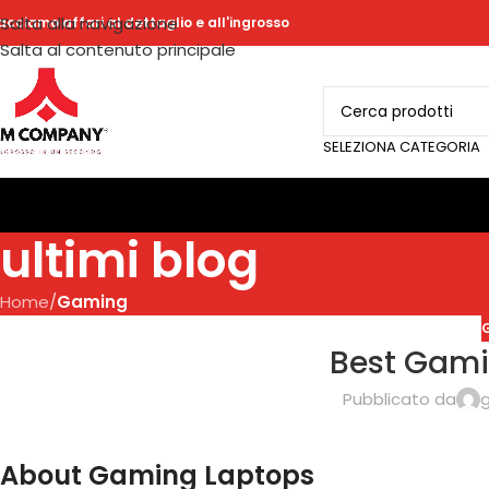
Salta alla navigazione
acciamo affari al dettaglio e all'ingrosso
Salta al contenuto principale
SELEZIONA CATEGORIA
ultimi blog
Home
/
Gaming
Best Gami
Pubblicato da
g
About Gaming Laptops