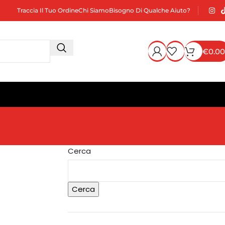
Traccia Il Tuo Ordine
Chi Siamo
Bisogno Di Qualche Aiuto?
€
0.00
Cerca
Cerca