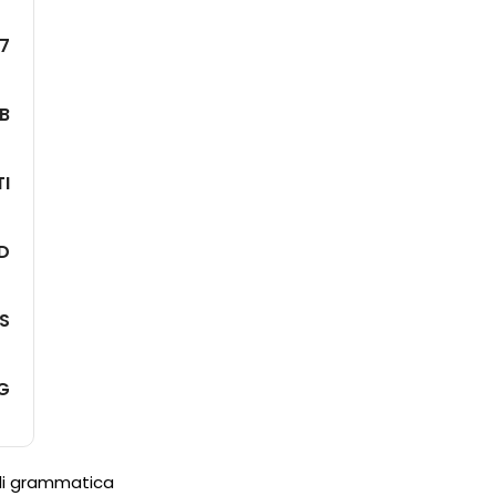
7
B
TI
D
PS
KG
 li grammatica