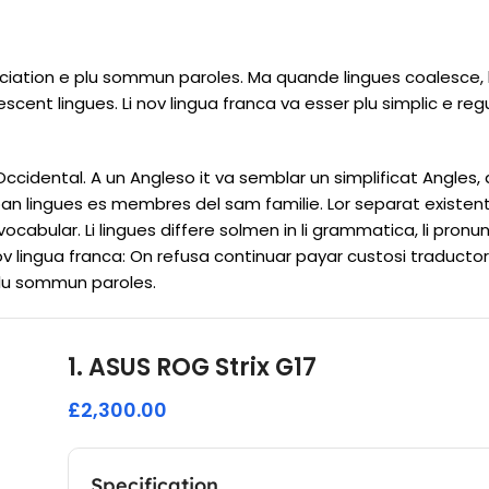
ciation e plu sommun paroles. Ma quande lingues coalesce,
escent lingues. Li nov lingua franca va esser plu simplic e regu
 Occidental. A un Angleso it va semblar un simplificat Angles
an lingues es membres del sam familie. Lor separat existent
ocabular. Li lingues differe solmen in li grammatica, li pronunc
v lingua franca: On refusa continuar payar custosi traducto
plu sommun paroles.
1. ASUS ROG Strix G17
£2,300.00
Specification