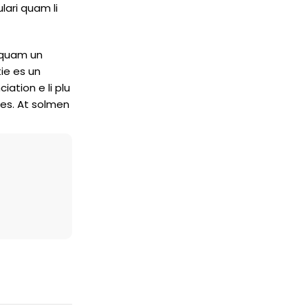
lari quam li
, quam un
ie es un
iation e li plu
res. At solmen