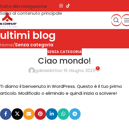
Salta alla navigazione
Salta al contenuto principale
ultimi blog
Home
/
Senza categoria
SENZA CATEGORIA
Ciao mondo!
1
gabriel
Attivo 16 Giugno 2023
Ti diamo il benvenuto in WordPress. Questo è il tuo primo
articolo. Modificalo o eliminalo e quindi inizia a scrivere!