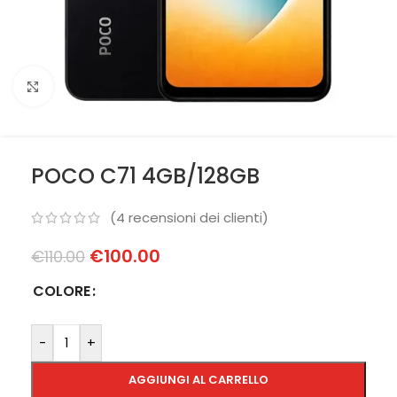
Clicca per ingrandire
POCO C71 4GB/128GB
(
4
recensioni dei clienti)
€
100.00
€
110.00
COLORE
-
+
AGGIUNGI AL CARRELLO