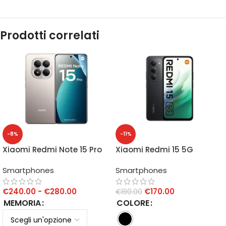
Prodotti correlati
-8%
-11%
Xiaomi Redmi Note 15 Pro
Xiaomi Redmi 15 5G
4G
4GB/128GB
Smartphones
Smartphones
€
240.00
-
€
280.00
€
170.00
€
190.00
MEMORIA
COLORE