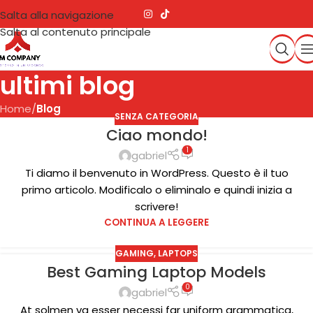
Salta alla navigazione
Salta al contenuto principale
ultimi blog
Home
/
Blog
SENZA CATEGORIA
Ciao mondo!
1
gabriel
Ti diamo il benvenuto in WordPress. Questo è il tuo
primo articolo. Modificalo o eliminalo e quindi inizia a
scrivere!
CONTINUA A LEGGERE
GAMING
,
LAPTOPS
Best Gaming Laptop Models
0
gabriel
At solmen va esser necessi far uniform grammatica,