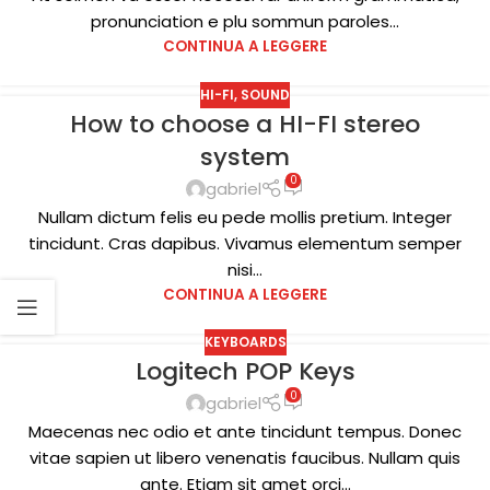
pronunciation e plu sommun paroles...
CONTINUA A LEGGERE
HI-FI
,
SOUND
How to choose a HI-FI stereo
system
0
gabriel
Nullam dictum felis eu pede mollis pretium. Integer
tincidunt. Cras dapibus. Vivamus elementum semper
nisi...
CONTINUA A LEGGERE
KEYBOARDS
Logitech POP Keys
13
0
DIC
gabriel
Maecenas nec odio et ante tincidunt tempus. Donec
vitae sapien ut libero venenatis faucibus. Nullam quis
ante. Etiam sit amet orci...