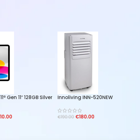
11ª Gen 11″ 128GB Silver
Innoliving INN-520NEW
Condizionatore Portatile
7000BTU
10.00
€
180.00
€
190.00