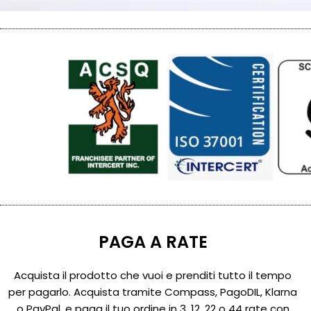
PAGA A RATE
Acquista il prodotto che vuoi e prenditi tutto il tempo
per pagarlo. Acquista tramite Compass, PagoDIL, Klarna
o PayPal, e paga il tuo ordine in 3, 12, 22 o 44 rate con