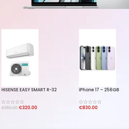
HISENSE EASY SMART R-32
iPhone 17 – 256GB
CLIMATIZZATORE
CONDIZIONATORE INVERTER 9000
€
320.00
€
830.00
BTU WIFI INTEGRATO A++/A+
€
355.00