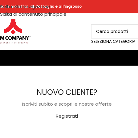
Salta alla navigazione
acciamo affari al dettaglio e all'ingrosso
Salta al contenuto principale
SELEZIONA CATEGORIA
NUOVO CLIENTE?
Iscriviti subito e scopri le nostre offerte
Registrati