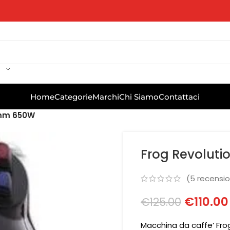
Home
Categorie
Marchi
Chi Siamo
Contattaci
 mm 650W
Frog Revolut
(
5
recension
€
110.00
€
125.00
Macchina da caffe’ Fro