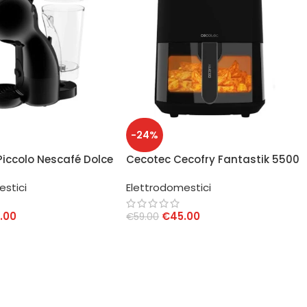
-24%
Piccolo Nescafé Dolce
Cecotec Cecofry Fantastik 5500
110AB Nero
Friggitrice ad Aria
estici
Elettrodomestici
.00
€
45.00
€
59.00
AL CARRELLO
AGGIUNGI AL CARRELLO