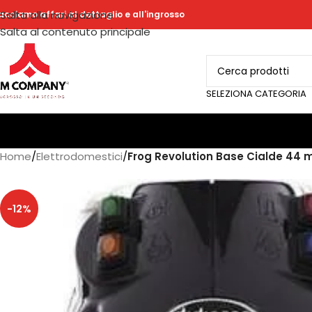
Salta alla navigazione
acciamo affari al dettaglio e all'ingrosso
Salta al contenuto principale
SELEZIONA CATEGORIA
Home
/
Elettrodomestici
/
Frog Revolution Base Cialde 44
-12%