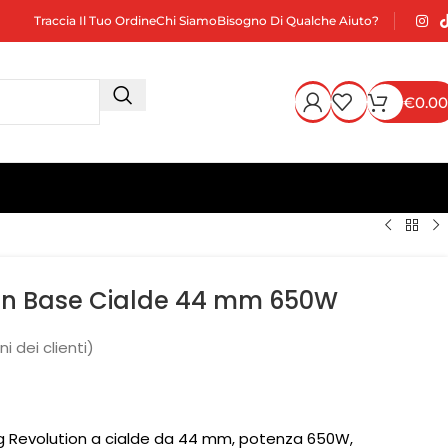
Traccia Il Tuo Ordine
Chi Siamo
Bisogno Di Qualche Aiuto?
€
0.00
ion Base Cialde 44 mm 650W
i dei clienti)
g Revolution a cialde da 44 mm, potenza 650W,