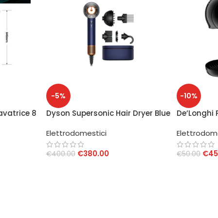
-5%
-10%
avatrice 8
Dyson Supersonic Hair Dryer Blue
De’Longhi 
 Titanium
Prussia/Rame
Gusto EDG
Elettrodomestici
Elettrodom
€
380.00
€
45
€
400.00
€
50.00
AGGIUNGI AL CARRELLO
AGGIUNGI 