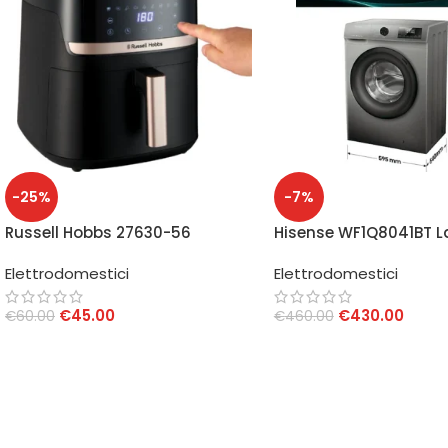
-25%
-7%
Russell Hobbs 27630-56
Hisense WF1Q8041BT L
Friggitrice ad Aria 8,3 L
Kg 1400 rpm Classe A
Elettrodomestici
Elettrodomestici
€
45.00
€
430.00
€
60.00
€
460.00
AGGIUNGI AL CARRELLO
AGGIUNGI AL CARRELLO