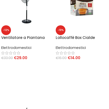
-12%
-13%
Ventilatore a Piantana
Lollocaffè Box Cialde
VP416T
Amore Assoluto 44 mm
Elettrodomestici
Elettrodomestici
100 pz
€
29.00
€
14.00
€
33.00
€
16.00
AGGIUNGI AL CARRELLO
AGGIUNGI AL CARRELLO