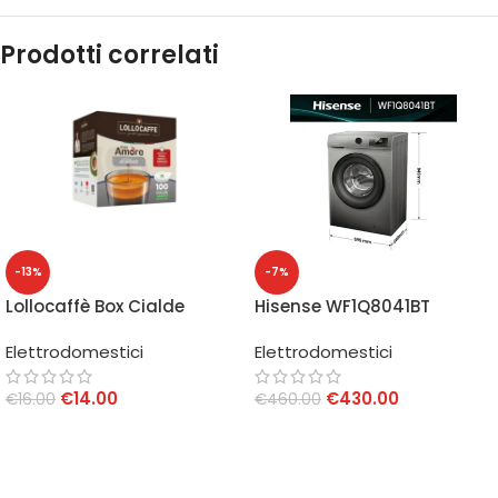
Prodotti correlati
-13%
-7%
Lollocaffè Box Cialde
Hisense WF1Q8041BT
Amore Assoluto 44 mm
Lavatrice 8 Kg 1400 rpm
Elettrodomestici
Elettrodomestici
100 pz
Classe A Titanium
€
14.00
€
430.00
€
16.00
€
460.00
AGGIUNGI AL CARRELLO
AGGIUNGI AL CARRELLO