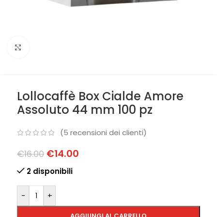
Clicca per ingrandire
Lollocaffè Box Cialde Amore
Assoluto 44 mm 100 pz
(
5
recensioni dei clienti)
€
14.00
€
16.00
2 disponibili
-
+
AGGIUNGI AL CARRELLO