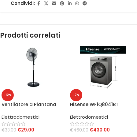
Condividi:
Prodotti correlati
-12%
-7%
Ventilatore a Piantana
Hisense WF1Q8041BT
VP416T
Lavatrice 8 Kg 1400 rpm
Elettrodomestici
Elettrodomestici
Classe A Titanium
€
29.00
€
430.00
€
33.00
€
460.00